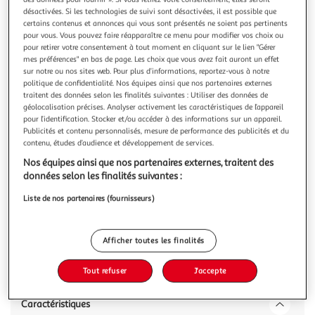
Illustration
Illustration
désactivées. Si les technologies de suivi sont désactivées, il est possible que
précédente
suivante
certains contenus et annonces qui vous sont présentés ne soient pas pertinents
pour vous. Vous pouvez faire réapparaître ce menu pour modifier vos choix ou
pour retirer votre consentement à tout moment en cliquant sur le lien "Gérer
mes préférences" en bas de page. Les choix que vous avez fait auront un effet
GEUTHER
sur notre ou nos sites web. Pour plus d’informations, reportez-vous à notre
Ensemble Panier de Moïse avec Pieds - Sécurité et
politique de confidentialité. Nos équipes ainsi que nos partenaires externes
traitent des données selon les finalités suivantes : Utiliser des données de
Confort pour Bébé
géolocalisation précises. Analyser activement les caractéristiques de l’appareil
Offrez à votre nouveau-né un sommeil paisible avec notre
pour l’identification. Stocker et/ou accéder à des informations sur un appareil.
Ensemble Panier de Moïse. Conçu pour reproduire la
Publicités et contenu personnalisés, mesure de performance des publicités et du
chaleur et le confort du ventre maternel, ce panier est
En savoir +
contenu, études d’audience et développement de services.
fabriqué en jacinthe d'eau durable et en coton bio certifié
Nos équipes ainsi que nos partenaires externes, traitent des
Vous voulez connaître le prix de ce produit ?
GOTS. Son matelas, testé selon les normes OEKO-TEX,
données selon les finalités suivantes :
favorise une bonne circu
Afficher le prix
Liste de nos partenaires (fournisseurs)
Afficher toutes les finalités
Description
Tout refuser
J'accepte
Caractéristiques