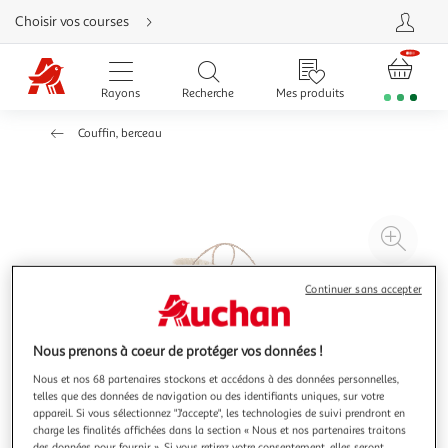
Aller
Choisir vos courses
directement
au
contenu
Aller
directement
Rayons
Recherche
Mes produits
à
la
recherche
Couffin, berceau
Aller
directement
à
la
navigation
Aller
directement
à
Agr
la
rubrique
l'il
besoin
d'aide
à
Réd
Continuer sans accepter
20
l'il
à
Par
Nous prenons à coeur de protéger vos données !
100
le
%
pro
Nous et nos 68 partenaires stockons et accédons à des données personnelles,
telles que des données de navigation ou des identifiants uniques, sur votre
appareil. Si vous sélectionnez "J'accepte", les technologies de suivi prendront en
charge les finalités affichées dans la section « Nous et nos partenaires traitons
des données pour fournir ». Si vous retirez votre consentement, elles seront