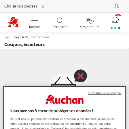
Aller
Choisir vos courses
directement
au
contenu
Aller
directement
Rayons
Recherche
Mes produits
à
la
recherche
High Tech, informatique
Aller
directement
Casques, écouteurs
à
la
navigation
Aller
directement
à
la
rubrique
besoin
d'aide
Continuer sans accepter
Nous prenons à coeur de protéger vos données !
Oups, les produits de la catégorie
Nous et nos 68 partenaires stockons et accédons à des données personnelles,
Casques, écouteurs
viennent de filer...
telles que des données de navigation ou des identifiants uniques, sur votre
appareil. Si vous sélectionnez "J'accepte", les technologies de suivi prendront en