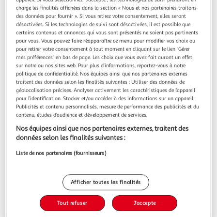
charge les finalités affichées dans la section « Nous et nos partenaires traitons
Nous vous invitons à lancer une autre recherche...
des données pour fournir ». Si vous retirez votre consentement, elles seront
désactivées. Si les technologies de suivi sont désactivées, il est possible que
certains contenus et annonces qui vous sont présentés ne soient pas pertinents
pour vous. Vous pouvez faire réapparaître ce menu pour modifier vos choix ou
pour retirer votre consentement à tout moment en cliquant sur le lien "Gérer
... ou à trouver votre bonheur dans nos
mes préférences" en bas de page. Les choix que vous avez fait auront un effet
rayons
sur notre ou nos sites web. Pour plus d’informations, reportez-vous à notre
politique de confidentialité. Nos équipes ainsi que nos partenaires externes
traitent des données selon les finalités suivantes : Utiliser des données de
géolocalisation précises. Analyser activement les caractéristiques de l’appareil
pour l’identification. Stocker et/ou accéder à des informations sur un appareil.
Publicités et contenu personnalisés, mesure de performance des publicités et du
contenu, études d’audience et développement de services.
Nos équipes ainsi que nos partenaires externes, traitent des
données selon les finalités suivantes :
Promos
Beaux jours
Liste de nos partenaires (fournisseurs)
Afficher toutes les finalités
Tout refuser
J'accepte
Rentrée des classes
Les halles d'Auchan