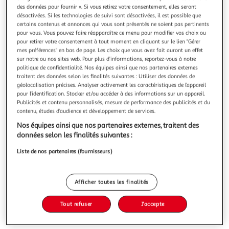
Illustration
Illustration
des données pour fournir ». Si vous retirez votre consentement, elles seront
précédente
suivante
désactivées. Si les technologies de suivi sont désactivées, il est possible que
certains contenus et annonces qui vous sont présentés ne soient pas pertinents
pour vous. Vous pouvez faire réapparaître ce menu pour modifier vos choix ou
pour retirer votre consentement à tout moment en cliquant sur le lien "Gérer
VIDAXL
mes préférences" en bas de page. Les choix que vous avez fait auront un effet
sur notre ou nos sites web. Pour plus d’informations, reportez-vous à notre
Lit sureleve de jardin Acier enduit de poudre Argente
politique de confidentialité. Nos équipes ainsi que nos partenaires externes
Ce lit sureleve de jardin serait un excellent choix pour les
traitent des données selon les finalités suivantes : Utiliser des données de
amateurs de bricolage pour decorer leurs jardins, balcons
géolocalisation précises. Analyser activement les caractéristiques de l’appareil
ou patios. Corps robuste : fabrique en acier enduit de
En savoir +
pour l’identification. Stocker et/ou accéder à des informations sur un appareil.
poudre avec des supports interieurs, ce pot de jardiniere est
Publicités et contenu personnalisés, mesure de performance des publicités et du
Vous voulez connaître le prix de ce produit ?
extremement robuste et durable.Materiau de premiere
contenu, études d’audience et développement de services.
qualite : le
Nos équipes ainsi que nos partenaires externes, traitent des
Afficher le prix
données selon les finalités suivantes :
Liste de nos partenaires (fournisseurs)
Description
Afficher toutes les finalités
Tout refuser
J'accepte
Caractéristiques