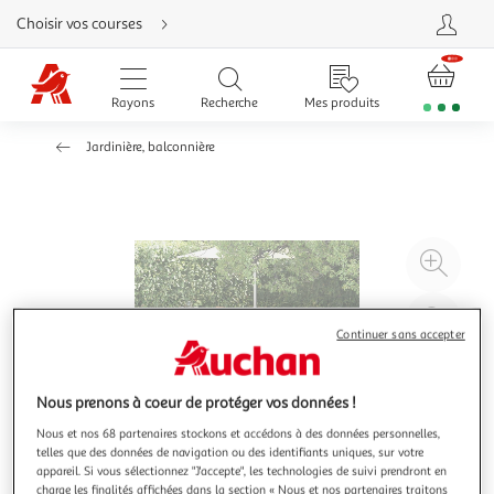
Aller
Choisir vos courses
directement
au
contenu
Aller
directement
Rayons
Recherche
Mes produits
à
la
recherche
Jardinière, balconnière
Aller
directement
à
la
navigation
Aller
directement
à
Agr
la
rubrique
l'il
besoin
d'aide
à
Réd
Continuer sans accepter
20
l'il
à
Par
100
le
Nous prenons à coeur de protéger vos données !
%
pro
Nous et nos 68 partenaires stockons et accédons à des données personnelles,
telles que des données de navigation ou des identifiants uniques, sur votre
appareil. Si vous sélectionnez "J'accepte", les technologies de suivi prendront en
charge les finalités affichées dans la section « Nous et nos partenaires traitons