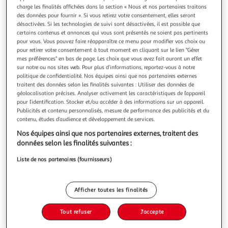
Illustration
Illustration
charge les finalités affichées dans la section « Nous et nos partenaires traitons
précédente
suivante
des données pour fournir ». Si vous retirez votre consentement, elles seront
désactivées. Si les technologies de suivi sont désactivées, il est possible que
certains contenus et annonces qui vous sont présentés ne soient pas pertinents
pour vous. Vous pouvez faire réapparaître ce menu pour modifier vos choix ou
SMARTBOX
pour retirer votre consentement à tout moment en cliquant sur le lien "Gérer
mes préférences" en bas de page. Les choix que vous avez fait auront un effet
Visite guidée pour 2 à la découverte des
sur notre ou nos sites web. Pour plus d’informations, reportez-vous à notre
incontournables de Londres - Coffret Cadeau Sport &
politique de confidentialité. Nos équipes ainsi que nos partenaires externes
Aventure
traitent des données selon les finalités suivantes : Utiliser des données de
Visite guidée pour 2 à la découverte des incontournables
géolocalisation précises. Analyser activement les caractéristiques de l’appareil
pour l’identification. Stocker et/ou accéder à des informations sur un appareil.
de Londres
Publicités et contenu personnalisés, mesure de performance des publicités et du
En savoir +
contenu, études d’audience et développement de services.
Vous voulez connaître le prix de ce produit ?
Nos équipes ainsi que nos partenaires externes, traitent des
données selon les finalités suivantes :
Afficher le prix
Liste de nos partenaires (fournisseurs)
Afficher toutes les finalités
Description
Tout refuser
J'accepte