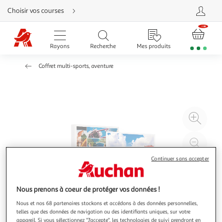
Aller
Choisir vos courses
directement
au
contenu
Aller
directement
Rayons
Recherche
Mes produits
à
la
recherche
Coffret multi-sports, aventure
Aller
directement
à
la
navigation
Aller
directement
à
Agr
la
rubrique
l'il
besoin
d'aide
à
Réd
20
l'il
Continuer sans accepter
à
Par
100
le
%
pro
Nous prenons à coeur de protéger vos données !
Nous et nos 68 partenaires stockons et accédons à des données personnelles,
telles que des données de navigation ou des identifiants uniques, sur votre
appareil. Si vous sélectionnez "J'accepte", les technologies de suivi prendront en