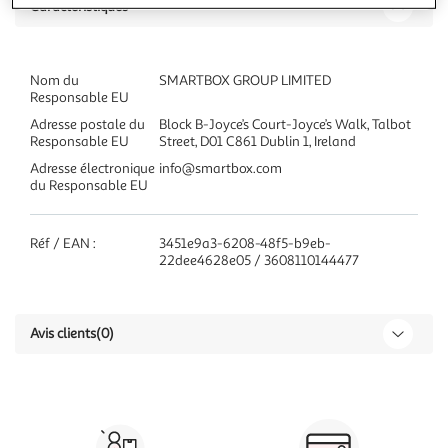
Caractéristiques
Nom du
SMARTBOX GROUP LIMITED
Responsable EU
Adresse postale du
Block B-Joyce’s Court-Joyce’s Walk, Talbot
Responsable EU
Street, D01 C861 Dublin 1, Ireland
Adresse électronique
info@smartbox.com
du Responsable EU
Réf / EAN :
3451e9a3-6208-48f5-b9eb-
22dee4628e05 / 3608110144477
Avis clients
(0)