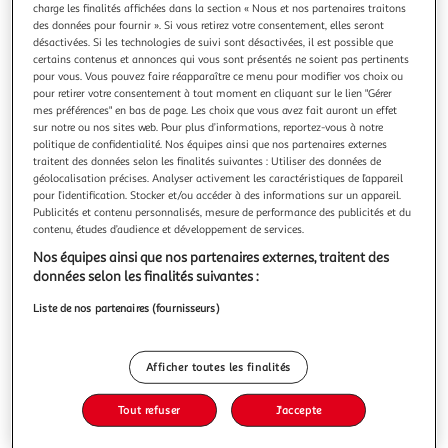
charge les finalités affichées dans la section « Nous et nos partenaires traitons
des données pour fournir ». Si vous retirez votre consentement, elles seront
désactivées. Si les technologies de suivi sont désactivées, il est possible que
certains contenus et annonces qui vous sont présentés ne soient pas pertinents
pour vous. Vous pouvez faire réapparaître ce menu pour modifier vos choix ou
pour retirer votre consentement à tout moment en cliquant sur le lien "Gérer
PENTAIR
mes préférences" en bas de page. Les choix que vous avez fait auront un effet
Moteur pour pompes La Sta-Rite 1,50 CV Tri - Pentair
sur notre ou nos sites web. Pour plus d’informations, reportez-vous à notre
Caractéristiques
politique de confidentialité. Nos équipes ainsi que nos partenaires externes
techniquesCatégorie:FiltrationCompatibilité:Pompe
traitent des données selon les finalités suivantes : Utiliser des données de
PENTAIR La Sta-RiteConvient pour:Pompe PENTAIR La Sta-
géolocalisation précises. Analyser activement les caractéristiques de l’appareil
En savoir +
pour l’identification. Stocker et/ou accéder à des informations sur un appareil.
RiteCouleur:NoirMarque:PentairMatière(s):NCType de
Publicités et contenu personnalisés, mesure de performance des publicités et du
Vous voulez connaître le prix de ce produit ?
pièce:Moteur pour pompeCaractéristiques
contenu, études d’audience et développement de services.
techniquesCatégorie : FiltrationCompatibilité : Pompe
PENTAIR La Sta-RiteConvient pour :
Afficher le prix
Nos équipes ainsi que nos partenaires externes, traitent des
données selon les finalités suivantes :
Liste de nos partenaires (fournisseurs)
Description
Afficher toutes les finalités
Caractéristiques
Tout refuser
J'accepte