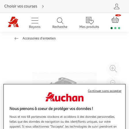
Aller
Choisir vos courses
directement
au
contenu
Aller
directement
Rayons
Recherche
Mes produits
à
la
recherche
Accessoires d'entretien
Aller
directement
à
la
navigation
Aller
directement
à
Agr
la
rubrique
l'il
besoin
d'aide
à
Réd
20
l'il
Continuer sans accepter
à
Par
100
le
Nous prenons à coeur de protéger vos données !
%
pro
Nous et nos 68 partenaires stockons et accédons à des données personnelles,
telles que des données de navigation ou des identifiants uniques, sur votre
appareil. Si vous sélectionnez "J'accepte", les technologies de suivi prendront en