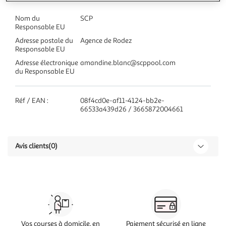
Nom du
SCP
Responsable EU
Adresse postale du
Agence de Rodez
Responsable EU
Adresse électronique
amandine.blanc@scppool.com
du Responsable EU
Réf / EAN :
08f4cd0e-af11-4124-bb2e-
66533a439d26 / 3665872004661
Avis clients
(0)
Vos courses à domicile, en
Paiement sécurisé en ligne