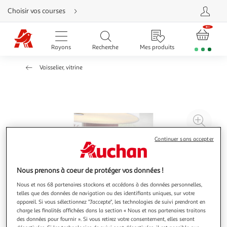
Aller
Choisir vos courses
directement
au
contenu
Aller
directement
Rayons
Recherche
Mes produits
à
la
recherche
Vaisselier, vitrine
Aller
directement
à
la
navigation
Aller
directement
à
Agr
la
rubrique
l'il
besoin
Continuer sans accepter
d'aide
à
Réd
20
l'il
à
Par
Nous prenons à coeur de protéger vos données !
100
le
Nous et nos 68 partenaires stockons et accédons à des données personnelles,
%
pro
telles que des données de navigation ou des identifiants uniques, sur votre
appareil. Si vous sélectionnez "J'accepte", les technologies de suivi prendront en
charge les finalités affichées dans la section « Nous et nos partenaires traitons
des données pour fournir ». Si vous retirez votre consentement, elles seront