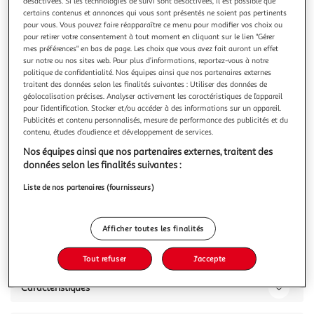
désactivées. Si les technologies de suivi sont désactivées, il est possible que
certains contenus et annonces qui vous sont présentés ne soient pas pertinents
pour vous. Vous pouvez faire réapparaître ce menu pour modifier vos choix ou
pour retirer votre consentement à tout moment en cliquant sur le lien "Gérer
mes préférences" en bas de page. Les choix que vous avez fait auront un effet
sur notre ou nos sites web. Pour plus d’informations, reportez-vous à notre
PARIS PRIX
politique de confidentialité. Nos équipes ainsi que nos partenaires externes
Vitrine led design neo 190cm noir brillant
traitent des données selon les finalités suivantes : Utiliser des données de
géolocalisation précises. Analyser activement les caractéristiques de l’appareil
Informations Techniques : Dimensions : L. 60 x P. 40 x H. 190
pour l’identification. Stocker et/ou accéder à des informations sur un appareil.
cm Matières : Structure : Panneaux de particules stratifiés
Publicités et contenu personnalisés, mesure de performance des publicités et du
Façades : Panneaux de fibres à densité moyenne (MDF)
En savoir +
contenu, études d’audience et développement de services.
Arrière : Panneaux de fibres de bois Spécificités : Comporte
Vous voulez connaître le prix de ce produit ?
Nos équipes ainsi que nos partenaires externes, traitent des
1 porte vitrée, 2 tiroirs & 3 étagères en verre avec éclairage
données selon les finalités suivantes :
L
Afficher le prix
Liste de nos partenaires (fournisseurs)
Afficher toutes les finalités
Description
Tout refuser
J'accepte
Caractéristiques