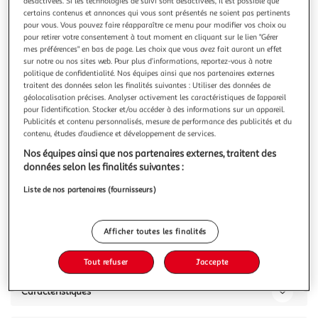
Illustration
Illustration
désactivées. Si les technologies de suivi sont désactivées, il est possible que
certains contenus et annonces qui vous sont présentés ne soient pas pertinents
précédente
suivante
pour vous. Vous pouvez faire réapparaître ce menu pour modifier vos choix ou
pour retirer votre consentement à tout moment en cliquant sur le lien "Gérer
mes préférences" en bas de page. Les choix que vous avez fait auront un effet
sur notre ou nos sites web. Pour plus d’informations, reportez-vous à notre
PARIS PRIX
politique de confidentialité. Nos équipes ainsi que nos partenaires externes
Table d'appoint en bois duxbury 60cm naturel
traitent des données selon les finalités suivantes : Utiliser des données de
géolocalisation précises. Analyser activement les caractéristiques de l’appareil
Informations Techniques : Dimensions : D. 35 x H. 60 cm
pour l’identification. Stocker et/ou accéder à des informations sur un appareil.
Matière : Bois (Hévéa) Spécificités : Pratique & Élégante
Publicités et contenu personnalisés, mesure de performance des publicités et du
Table d'appoint ronde Pieds cylindriques Nombre de colis : 1
En savoir +
contenu, études d’audience et développement de services.
Poids max supporté : 100 kg Poids : 6 kg Couleur : Naturel
Vous voulez connaître le prix de ce produit ?
Nos équipes ainsi que nos partenaires externes, traitent des
données selon les finalités suivantes :
Afficher le prix
Liste de nos partenaires (fournisseurs)
Afficher toutes les finalités
Description
Tout refuser
J'accepte
Caractéristiques