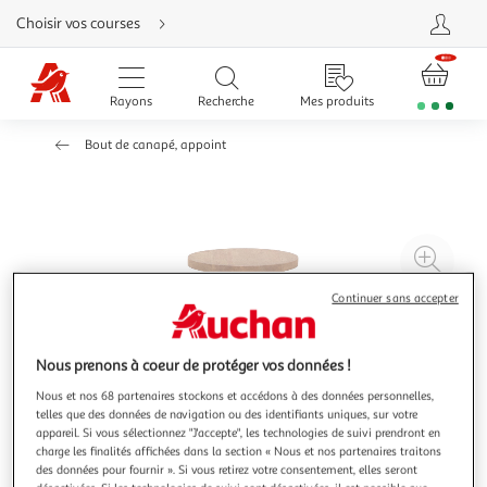
Aller
Choisir vos courses
directement
au
contenu
Aller
directement
Rayons
Recherche
Mes produits
à
la
recherche
Bout de canapé, appoint
Aller
directement
à
la
navigation
Aller
directement
à
Agr
la
rubrique
l'il
besoin
Continuer sans accepter
d'aide
à
Réd
20
l'il
à
Par
Nous prenons à coeur de protéger vos données !
100
le
Nous et nos 68 partenaires stockons et accédons à des données personnelles,
%
pro
telles que des données de navigation ou des identifiants uniques, sur votre
appareil. Si vous sélectionnez "J'accepte", les technologies de suivi prendront en
charge les finalités affichées dans la section « Nous et nos partenaires traitons
des données pour fournir ». Si vous retirez votre consentement, elles seront