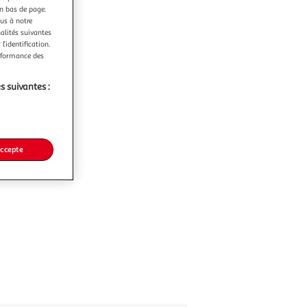
en bas de page.
ous à notre
nalités suivantes
l’identification.
erformance des
s suivantes :
accepte