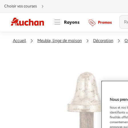
Aller
Choisir vos courses
directement
au
contenu
Aller
Rayons
Promos
directement
à
la
recherche
Aller
Accueil
Meuble, linge de maison
Décoration
O
directement
à
la
navigation
Aller
directement
à
la
rubrique
besoin
d'aide
Nous preno
Nous et nos 6
identifiants u
finalités affi
consentement,
annonces qui 