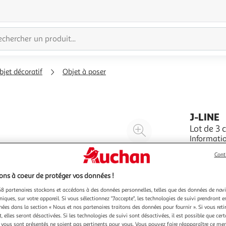
bjet décoratif
Objet à poser
J-LINE
Agrandir
Lot de 3
Informatio
l'illustration
2 : D. 8 x H. 25 cm Taille 3 : D
à
Réduire
Cont
Pratique 
En savoir 
200%
l'illustration
ronde Poid
ns à coeur de protéger vos données !
à
Partager
100
le
8 partenaires stockons et accédons à des données personnelles, telles que des données de nav
niques, sur votre appareil. Si vous sélectionnez "J'accepte", les technologies de suivi prendront e
%
produit
chées dans la section « Nous et nos partenaires traitons des données pour fournir ». Si vous retir
 elles seront désactivées. Si les technologies de suivi sont désactivées, il est possible que cer
vous sont présentés ne soient pas pertinents pour vous. Vous pouvez faire réapparaître ce me