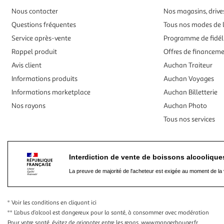
Nous contacter
Nos magasins, drives
Questions fréquentes
Tous nos modes de l
Service après-vente
Programme de fidél
Rappel produit
Offres de financem
Avis client
Auchan Traiteur
Informations produits
Auchan Voyages
Informations marketplace
Auchan Billetterie
Nos rayons
Auchan Photo
Tous nos services
Interdiction de vente de boissons alcooliqu
La preuve de majorité de l'acheteur est exigée au moment de la 
* Voir les conditions
en cliquant ici
** L’abus d’alcool est dangereux pour la santé, à consommer avec modération
Pour votre santé, évitez de grignoter entre les repas.
www.mangerbouger.fr