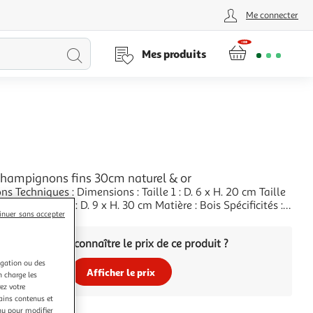
Me connecter
Lancer
Mes produits
la
recherche
 champignons fins 30cm naturel & or
ns Techniques : Dimensions : Taille 1 : D. 6 x H. 20 cm Taille
. 9 x H. 30 cm Matière : Bois Spécificités :
inuer sans accepter
& Tendance Lot de 3 objets déco Design champignon Forme
+
s : 0,25 kg Couleur : Naturel & Or
Vous voulez connaître le prix de ce produit ?
igation ou des
Afficher le prix
n charge les
ez votre
tains contenus et
nu pour modifier