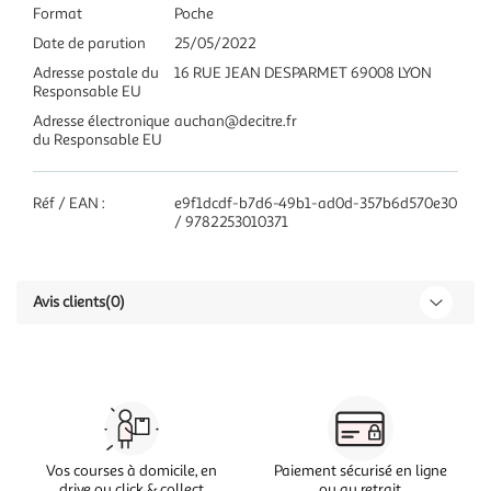
Format
Poche
Date de parution
25/05/2022
Adresse postale du
16 RUE JEAN DESPARMET 69008 LYON
Responsable EU
Adresse électronique
auchan@decitre.fr
du Responsable EU
Réf / EAN :
e9f1dcdf-b7d6-49b1-ad0d-357b6d570e30
/ 9782253010371
Avis clients
(0)
Vos courses à domicile, en
Paiement sécurisé en ligne
drive ou click & collect
ou au retrait