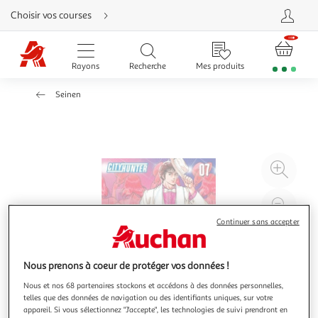
Aller
Choisir vos courses
directement
au
contenu
Aller
directement
Rayons
Recherche
Mes produits
à
la
recherche
Seinen
Aller
directement
à
la
navigation
Aller
directement
à
Agr
la
rubrique
l'il
besoin
d'aide
à
Réd
20
l'il
Continuer sans accepter
à
Par
100
le
Nous prenons à coeur de protéger vos données !
%
pro
Nous et nos 68 partenaires stockons et accédons à des données personnelles,
telles que des données de navigation ou des identifiants uniques, sur votre
appareil. Si vous sélectionnez "J'accepte", les technologies de suivi prendront en