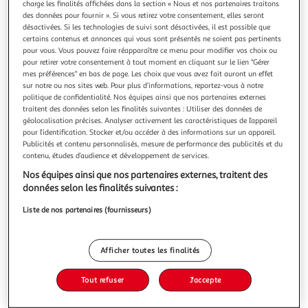
charge les finalités affichées dans la section « Nous et nos partenaires traitons
des données pour fournir ». Si vous retirez votre consentement, elles seront
désactivées. Si les technologies de suivi sont désactivées, il est possible que
certains contenus et annonces qui vous sont présentés ne soient pas pertinents
pour vous. Vous pouvez faire réapparaître ce menu pour modifier vos choix ou
pour retirer votre consentement à tout moment en cliquant sur le lien "Gérer
CITY HUNTER TOME 7 . PERFECT EDITION, Hojo
mes préférences" en bas de page. Les choix que vous avez fait auront un effet
Tsukasa
sur notre ou nos sites web. Pour plus d’informations, reportez-vous à notre
Ryo et Kaori ensemble ? ! C'est en tout cas ce que croit le
politique de confidentialité. Nos équipes ainsi que nos partenaires externes
Renard Argenté qui, pour se venger de l'humiliation que lui
traitent des données selon les finalités suivantes : Utiliser des données de
géolocalisation précises. Analyser activement les caractéristiques de l’appareil
a infligée City Hunter au cours d'une précédente mission,
En savoir +
pour l’identification. Stocker et/ou accéder à des informations sur un appareil.
décide de s'en prendre à la jeune femme. Mais
Publicités et contenu personnalisés, mesure de performance des publicités et du
Vous voulez connaître le prix de ce produit ?
malheureusement pour le criminel, Ryo ne semble pas très
contenu, études d’audience et développement de services.
inquiet pour sa par
Afficher le prix
Nos équipes ainsi que nos partenaires externes, traitent des
données selon les finalités suivantes :
Liste de nos partenaires (fournisseurs)
Description
Afficher toutes les finalités
Caractéristiques
Tout refuser
J'accepte