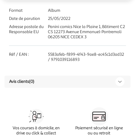
Format
Album
Date de parution
25/05/2022
Adresse postale du
Panini comics Nice la Plaine 1, Bâtiment C2
Responsable EU
CS 12273 Avenue Emmanuel-Pontremoli
06205 NICE CEDEX 3
Réf / EAN :
5583afeb-f899-4f43-9ae8-ec45c1d3ad32
/ 9791039116893
Avis clients
(0)
Vos courses à domicile, en
Paiement sécurisé en ligne
drive ou click & collect
ou au retrait