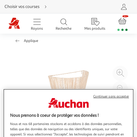
Aller
Choisir vos courses
directement
au
contenu
Aller
directement
Rayons
Recherche
Mes produits
à
la
recherche
Applique
Aller
directement
à
la
navigation
Aller
directement
à
Agr
la
rubrique
l'il
besoin
d'aide
à
Réd
20
l'il
Continuer sans accepter
à
Par
100
le
Nous prenons à coeur de protéger vos données !
%
pro
Nous et nos 68 partenaires stockons et accédons à des données personnelles,
telles que des données de navigation ou des identifiants uniques, sur votre
appareil. Si vous sélectionnez "J'accepte", les technologies de suivi prendront en