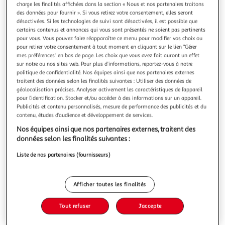
Illustration
Illustration
charge les finalités affichées dans la section « Nous et nos partenaires traitons
précédente
suivante
des données pour fournir ». Si vous retirez votre consentement, elles seront
désactivées. Si les technologies de suivi sont désactivées, il est possible que
certains contenus et annonces qui vous sont présentés ne soient pas pertinents
pour vous. Vous pouvez faire réapparaître ce menu pour modifier vos choix ou
pour retirer votre consentement à tout moment en cliquant sur le lien "Gérer
ATMOSPHERA
mes préférences" en bas de page. Les choix que vous avez fait auront un effet
Applique murale en raphia loa 35cm beige
sur notre ou nos sites web. Pour plus d’informations, reportez-vous à notre
Informations Techniques : Dimensions : L. 30 x l. 15 x H. 35
politique de confidentialité. Nos équipes ainsi que nos partenaires externes
cm Câble : L. 100 cm Matières : Raphia & Fer Spécificités :
traitent des données selon les finalités suivantes : Utiliser des données de
Tendance & Pratique Applique Murale Alimentation
géolocalisation précises. Analyser activement les caractéristiques de l’appareil
En savoir +
pour l’identification. Stocker et/ou accéder à des informations sur un appareil.
Secteur Ampoule non incluse Douille E27 Puissance
Publicités et contenu personnalisés, mesure de performance des publicités et du
Vous voulez connaître le prix de ce produit ?
Maximale : 40W Type de Fixation du Câble : Y Isolation
contenu, études d’audience et développement de services.
Renforcée : 2 Poids : 1,0
Afficher le prix
Nos équipes ainsi que nos partenaires externes, traitent des
données selon les finalités suivantes :
Liste de nos partenaires (fournisseurs)
Description
Afficher toutes les finalités
Caractéristiques
Tout refuser
J'accepte