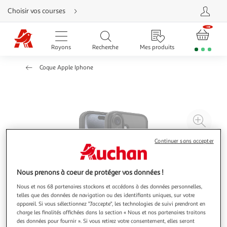
Aller
Choisir vos courses
directement
au
contenu
Aller
directement
Rayons
Recherche
Mes produits
à
la
recherche
Coque Apple Iphone
Aller
directement
à
la
navigation
Aller
directement
à
Agr
la
rubrique
l'il
besoin
d'aide
Continuer sans accepter
à
Réd
20
l'il
à
Par
Nous prenons à coeur de protéger vos données !
100
le
Nous et nos 68 partenaires stockons et accédons à des données personnelles,
%
pro
telles que des données de navigation ou des identifiants uniques, sur votre
appareil. Si vous sélectionnez "J'accepte", les technologies de suivi prendront en
charge les finalités affichées dans la section « Nous et nos partenaires traitons
des données pour fournir ». Si vous retirez votre consentement, elles seront