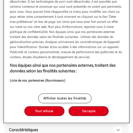
Illustration
Illustration
désactivées. Si les technologies de suivi sont désactivées, il est possible que
certains contenus et annonces qui vous sont présentés ne soient pas pertinents
précédente
suivante
pour vous. Vous pouvez faire réapparaître ce menu pour modifier vos choix ou
pour retirer votre consentement à tout moment en cliquant sur le lien "Gérer
mes préférences" en bas de page. Les choix que vous avez fait auront un effet
sur notre ou nos sites web. Pour plus d’informations, reportez-vous à notre
5.0
(1)
politique de confidentialité. Nos équipes ainsi que nos partenaires externes
ADEQWAT
traitent des données selon les finalités suivantes : Utiliser des données de
géolocalisation précises. Analyser activement les caractéristiques de l’appareil
Coque iPhone 16 magnétique Stand
pour l’identification. Stocker et/ou accéder à des informations sur un appareil.
La durée de garantie est de 5 ans. Caractéristiques produit
Publicités et contenu personnalisés, mesure de performance des publicités et du
Type de protection Coque Marque compatible Apple
contenu, études d’audience et développement de services.
Modèle(s) compatible(s) Modèle compatible_protection
En savoir +
Nos équipes ainsi que nos partenaires externes, traitent des
iPhone 16 Design Matière Silicone Précisions sur la
données selon les finalités suivantes :
Vous voulez connaître le prix de ce produit ?
composition Doublure intérieure en microfibre. Colori
Liste de nos partenaires (fournisseurs)
Afficher le prix
Afficher toutes les finalités
Tout refuser
J'accepte
Description
Caractéristiques