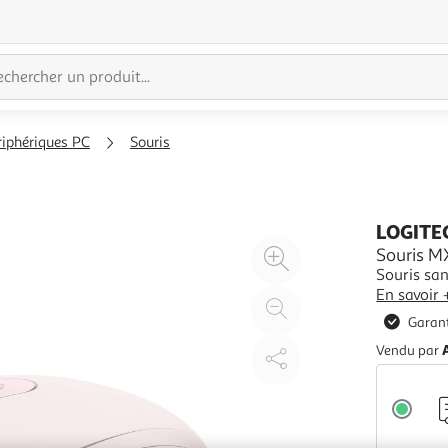
riphériques PC
Souris
LOGITE
Agrandir
Souris 
Souris san
l'illustration
En savoir 
à
Réduire
Garant
200%
l'illustration
à
Partager
Vendu par
100
le
%
produit