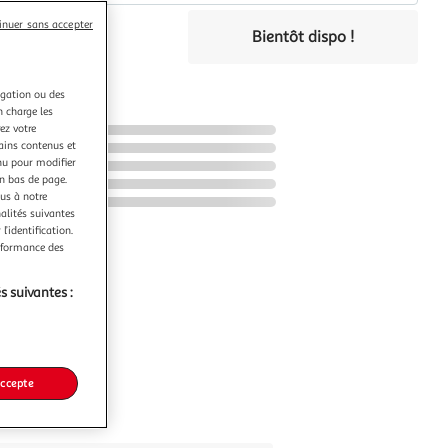
€
inuer sans accepter
Bientôt dispo !
éco-part.
igation ou des
n charge les
ez votre
tains contenus et
nu pour modifier
en bas de page.
ous à notre
nalités suivantes
l’identification.
erformance des
s suivantes :
accepte