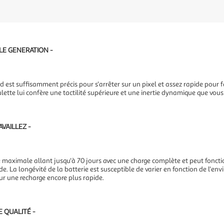
LE GENERATION -
st suffisamment précis pour s'arrêter sur un pixel et assez rapide pour fai
 roulette lui confère une tactilité supérieure et une inertie dynamique que vo
VAILLEZ -
aximale allant jusqu'à 70 jours avec une charge complète et peut foncti
 La longévité de la batterie est susceptible de varier en fonction de l'env
ur une recharge encore plus rapide.
 QUALITÉ -