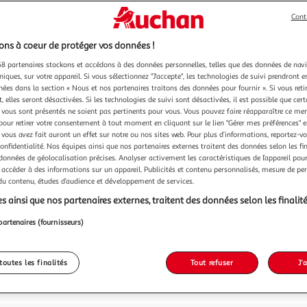
69,99
Cont
69,99€ / pce
dont 0,06€ d'
ns à coeur de protéger vos données !
8 partenaires stockons et accédons à des données personnelles, telles que des données de nav
niques, sur votre appareil. Si vous sélectionnez "J'accepte", les technologies de suivi prendront e
chées dans la section « Nous et nos partenaires traitons des données pour fournir ». Si vous retir
 elles seront désactivées. Si les technologies de suivi sont désactivées, il est possible que cer
vous sont présentés ne soient pas pertinents pour vous. Vous pouvez faire réapparaître ce me
pour retirer votre consentement à tout moment en cliquant sur le lien "Gérer mes préférences" 
 vous avez fait auront un effet sur notre ou nos sites web. Pour plus d’informations, reportez-v
confidentialité. Nos équipes ainsi que nos partenaires externes traitent des données selon les fi
 données de géolocalisation précises. Analyser activement les caractéristiques de l’appareil pour 
 accéder à des informations sur un appareil. Publicités et contenu personnalisés, mesure de p
 du contenu, études d’audience et développement de services.
s ainsi que nos partenaires externes, traitent des données selon les finalité
partenaires (fournisseurs)
toutes les finalités
Tout refuser
J'