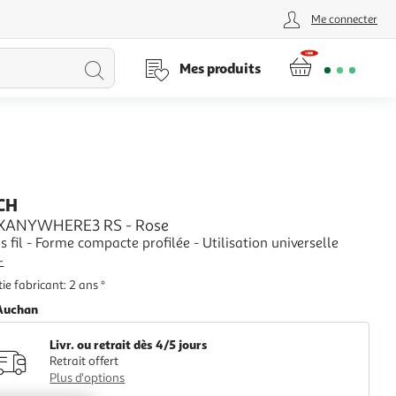
Me connecter
Lancer
Mes produits
la
recherche
CH
MXANYWHERE3 RS - Rose
s fil - Forme compacte profilée - Utilisation universelle
+
ie fabricant: 2 ans *
Auchan
Livr. ou retrait dès 4/5 jours
Retrait offert
Plus d'options