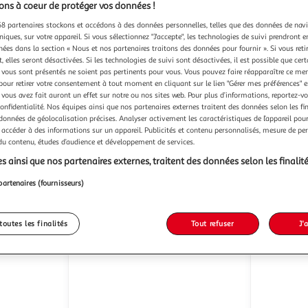
ns à coeur de protéger vos données !
8 partenaires stockons et accédons à des données personnelles, telles que des données de nav
niques, sur votre appareil. Si vous sélectionnez "J'accepte", les technologies de suivi prendront e
chées dans la section « Nous et nos partenaires traitons des données pour fournir ». Si vous retir
 elles seront désactivées. Si les technologies de suivi sont désactivées, il est possible que cer
VTECH
VTECH
Léon Petit Poisson à
Maxi Coffret De bain Multi
vous sont présentés ne soient pas pertinents pour vous. Vous pouvez faire réapparaître ce me
l'house
chansons
activités
pour retirer votre consentement à tout moment en cliquant sur le lien "Gérer mes préférences" 
16,99€ / pce
32,59€ / p
 vous avez fait auront un effet sur notre ou nos sites web. Pour plus d’informations, reportez-v
confidentialité. Nos équipes ainsi que nos partenaires externes traitent des données selon les fi
Auchan
Vendu par
Vendu par
 données de géolocalisation précises. Analyser activement les caractéristiques de l’appareil pour 
 accéder à des informations sur un appareil. Publicités et contenu personnalisés, mesure de p
 du contenu, études d’audience et développement de services.
 en magasin
Retrait 1h en magasin
32,59
s ainsi que nos partenaires externes, traitent des données selon les finalité
16,99€
Plus d'offres à p
partenaires (fournisseurs)
toutes les finalités
Tout refuser
J'