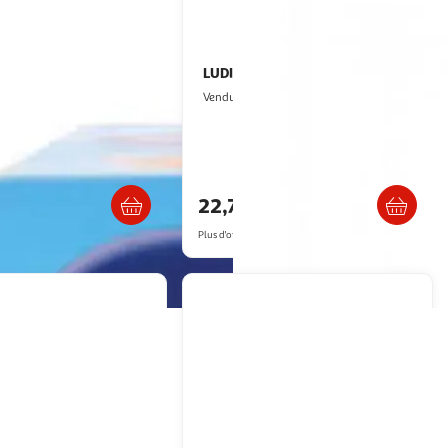
LUDI
Pieuvre circuit de jeux de bain
2KINGS
Vendu par
ce
2KINGS
Livraison dès 4/5 jours
Livraison dès 5/6 jours
22,78€
artir de
69.2€
Plus d'offres à partir de
22.81€