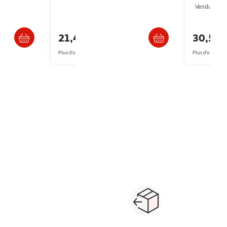
Vendu par
s 4/5 jours
Livraison dès 5/6 jours
21,45€
30,52
Plus d'offres à partir de
25.94€
Plus d'offres à p
1
2
3
4
5
6
Suivante
nipulation
veilleuse, berceuse
jouets musicaux
construction 1er âge
porte
Paiement sécurisé en ligne
Retour produits : 3
ou au retrait
pour changer d’avi