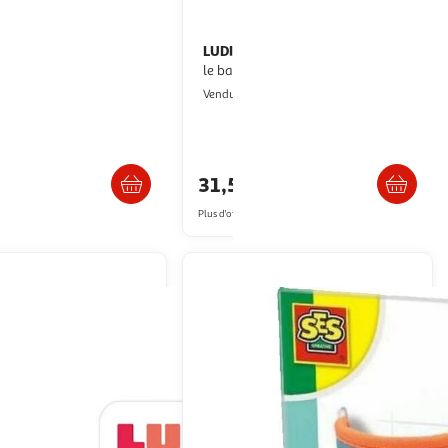
LE
LUDI
Badabulle Arrosoir
Grand circuit d eau - jeu pour
 - Jouet pour le Bain, la
le bain
lein Air
Multishop
Vendu par
abymoov Officiel
Livraison dès 6/7 jours
Livraison dès 4/5 jours
€
31,59€
artir de
25.59€
Plus d'offres à partir de
35.36€