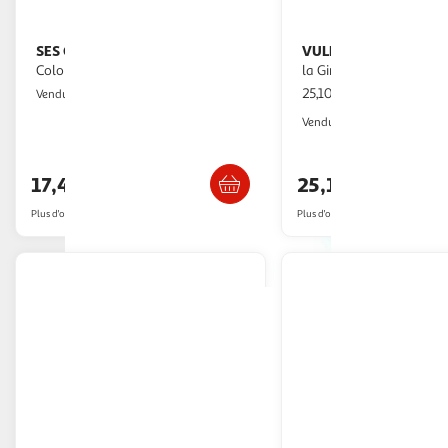
SES Creative
VULLI
Livre pour le bain -
Le monde marin de Sophie
Coloriage a l'eau - SES CREATIVE
la Girafe
25,10€ / pce
2KINGS
Vendu par
2KINGS
Vendu par
Livraison dès 4/5 jours
Livraison dè
17,45€
25,10€
Plus d'offres à partir de
20.85€
Plus d'offres à partir de
27.98€