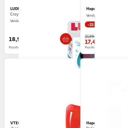
LUDI
Hape
Jouet pour le bain Ludi
Ensemble de seau
Crayons de bain
Multishop
Vendu par
2KINGS
Vendu par
-21 %
Livraison dès 5/6 jours
Retrait dè
21,99€
18,93€
17,44€
Plus d'offres à partir de
18.96€
Plus d'offres à partir de
29.11€
VTECH
Hape
Jouet de bain - Gedeon,
Jouet de bain interactif -