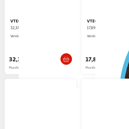
VTECH
VTECH
Polo, Mon Poulpe Rigolo
Mon Arrosoir Tor
32,37€ / pce
17,89€ / pce
2KINGS
2KINGS
Vendu par
Vendu par
Livraison dès 3/4 jours
Livraison dè
32,37€
17,89€
Plus d'offres à partir de
36.88€
Plus d'offres à partir de
21.92€