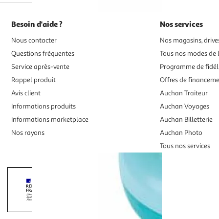
Besoin d'aide ?
Nos services
Nous contacter
Nos magasins, drives
Questions fréquentes
Tous nos modes de l
Service après-vente
Programme de fidél
Rappel produit
Offres de financem
Avis client
Auchan Traiteur
Informations produits
Auchan Voyages
Informations marketplace
Auchan Billetterie
Nos rayons
Auchan Photo
Tous nos services
Interdiction de vente de boissons alcooliqu
La preuve de majorité de l'acheteur est exigée au moment de la 