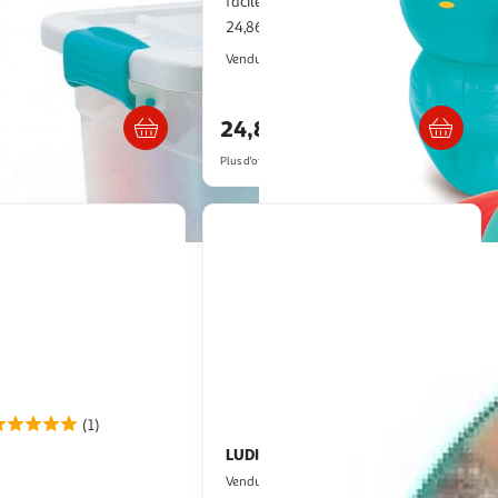
faciles à nettoyer
24,86€ / pce
2KINGS
2KINGS
Vendu par
Livraison dès 5/6 jours
Livraison dès 4/5 jours
24,86€
artir de
27.81€
Plus d'offres à partir de
27.05€
(1)
LUDI
ncelot l'Éléphant'eau
tortue d'eau pour le bain
ce
Multishop
Vendu par