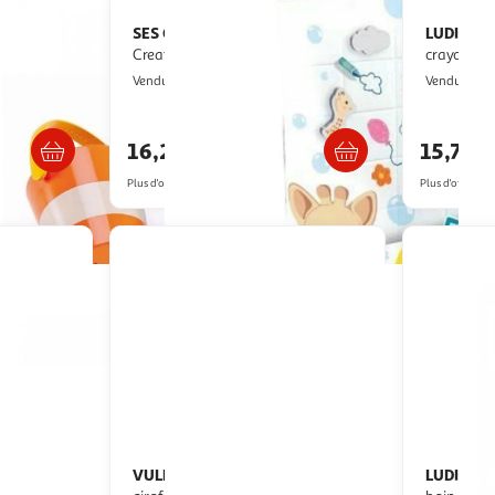
SES Creative
LUDI
x colores
Crayons de bain SES
Livre de bain à colorier avec
Creative Sophie la girafe colorés
crayons
2KINGS
M
Vendu par
Vendu par
s 8/9 jours
Livraison dès 5/6 jours
16,22€
15,77€
Plus d'offres à partir de
20.35€
Plus d'offres à p
VULLI
LUDI
3 balles musicales sophie la
Valisette de jouets pour le