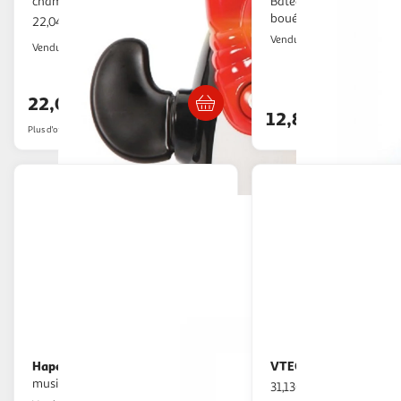
champion de natation
Bateau à moteur avec o
bouée
22,04€ / pce
Multishop
Vendu par
2KINGS
Vendu par
Livraison dès 4/5 jours
Retrait dè
22,04€
12,80€
Plus d'offres à partir de
25.32€
Hape
VTECH
Jouet pour le bain - Fontaine
Juju Ma tortue 
musicale
31,13€ / pce