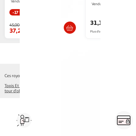
Multishop
Vendu par
2KINGS
Vendu par
-17 %
Livraison dè
Retrait dès 8/9 jours
31,13€
45,00€
37,26€
Plus d'offres à partir de
35.57€
Ces rayons pourraient également vous intéresser :
Tapis Et Aire D'éveil, Portique
jeux d'éveil
doudous
transat bébé
1ère ma
tour d'observation
livres 0-3 ans
parcours de motricité
Vos courses à domicile, en
drive ou click & collect