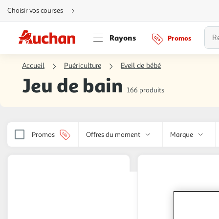
Aller
Choisir vos courses
directement
au
contenu
Aller
Rayons
Promos
directement
à
la
recherche
Accueil
Puériculture
Eveil de bébé
Aller
directement
Jeu de bain
à
la
166 produits
navigation
Aller
directement
à
la
rubrique
besoin
Promos
Offres du moment
Marque
d'aide