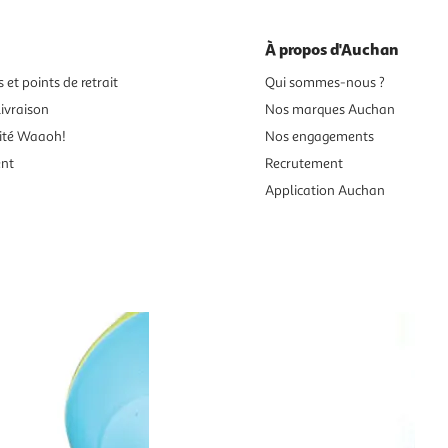
À propos d'Auchan
 et points de retrait
Qui sommes-nous ?
ivraison
Nos marques Auchan
ité Waaoh!
Nos engagements
ent
Recrutement
Application Auchan
es aux mineurs de moins de 18 ans
vente en ligne.