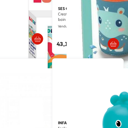
SES Creative
Gobelets SES
Creative Néoprène colorés pour le
bain
ultishop
Multishop
Vendu par
Livraison dès 4/5 jours
Livraison dès 7/8 jours
43,10€
artir de
16.25€
INFANTINO
4 arroseurs de bain