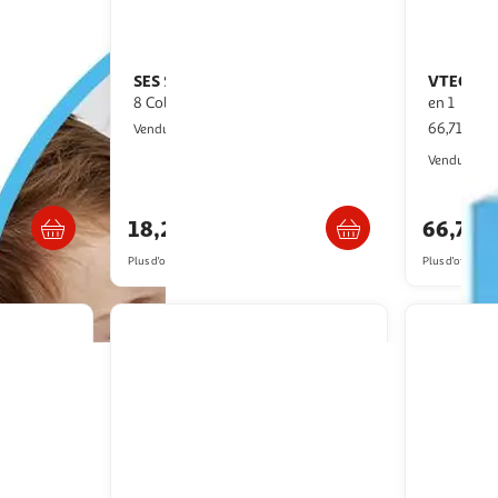
SES
VTECH
uni fleurs
SES Tiny Talents Bath Chalk -
Siege de bain Interactif 2
8 Colors 13050
en 1
66,71€ / p
Multishop
Vendu par
Vendu par
s 4/5 jours
Retrait dès 1/2 semaines
18,23€
66,71€
Plus d'offres à partir de
28.08€
Plus d'offres à p