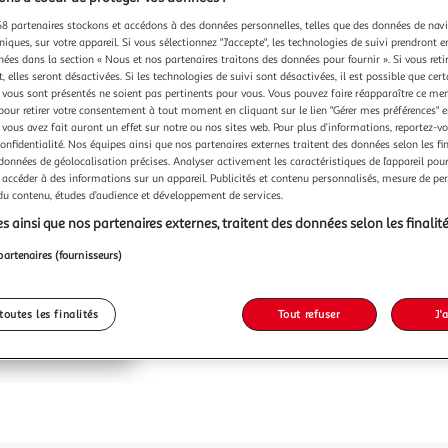
8 partenaires stockons et accédons à des données personnelles, telles que des données de nav
niques, sur votre appareil. Si vous sélectionnez "J'accepte", les technologies de suivi prendront e
chées dans la section « Nous et nos partenaires traitons des données pour fournir ». Si vous retir
 elles seront désactivées. Si les technologies de suivi sont désactivées, il est possible que cer
vous sont présentés ne soient pas pertinents pour vous. Vous pouvez faire réapparaître ce me
pour retirer votre consentement à tout moment en cliquant sur le lien "Gérer mes préférences" 
 vous avez fait auront un effet sur notre ou nos sites web. Pour plus d’informations, reportez-v
confidentialité. Nos équipes ainsi que nos partenaires externes traitent des données selon les fi
 données de géolocalisation précises. Analyser activement les caractéristiques de l’appareil pour 
 accéder à des informations sur un appareil. Publicités et contenu personnalisés, mesure de p
 du contenu, études d’audience et développement de services.
s ainsi que nos partenaires externes, traitent des données selon les finalité
partenaires (fournisseurs)
toutes les finalités
Tout refuser
J'