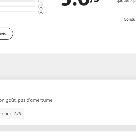
qualité / p
(0)
(0)
(0)
Consul
avis
bon goût, pas d'amertume.
 / prix :
4
/5