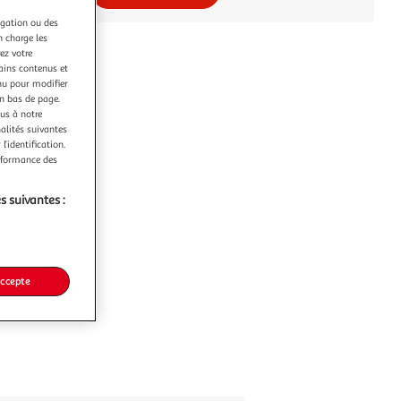
igation ou des
n charge les
ez votre
tains contenus et
nu pour modifier
en bas de page.
ous à notre
nalités suivantes
l’identification.
erformance des
s suivantes :
accepte