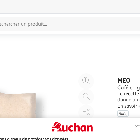
Agrandir
MEO
l'illustration
Café en g
La recette
à
Réduire
donne un c
200%
l'illustration
petit déje
En savoir 
à
Partager
500g
100
le
%
produit
Cont
ns à coeur de protéger vos données !