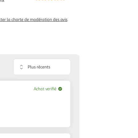
rix
ter la charte de modération des avis
Trier
les
avis
Achat verifié