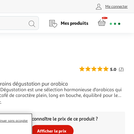
Me connecter
Lancer
Mes produits
la
recherche
5.0
(7)
rains dégustation pur arabica
 Dégustation est une sélection harmonieuse d'arabicas qui
afé de caractère plein, long en bouche, équilibré pour le
uner.
+
Vous voulez connaître le prix de ce produit ?
inuer sans accepter
Afficher le prix