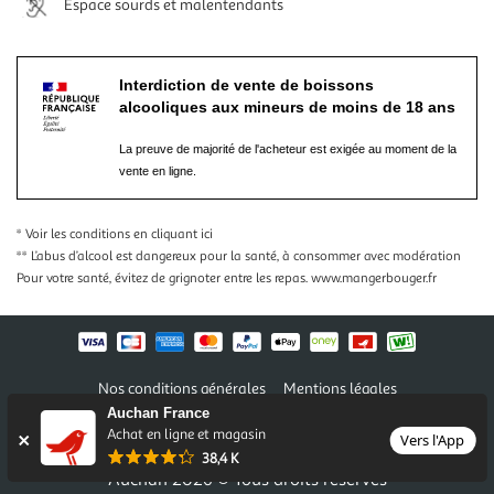
Espace sourds et malentendants
Interdiction de vente de boissons
alcooliques aux mineurs de moins de 18 ans
La preuve de majorité de l'acheteur est exigée au moment de la
vente en ligne.
* Voir les conditions
en cliquant ici
** L’abus d’alcool est dangereux pour la santé, à consommer avec modération
Pour votre santé, évitez de grignoter entre les repas.
www.mangerbouger.fr
Nos conditions générales
Mentions légales
Conditions des offres et promotions
Gérer mes préférences
Auchan France
Achat en ligne et magasin
Politique de confidentialité
Informations légales marketplace
Vers l'App
38,4 K
Auchan 2026 © Tous droits réservés