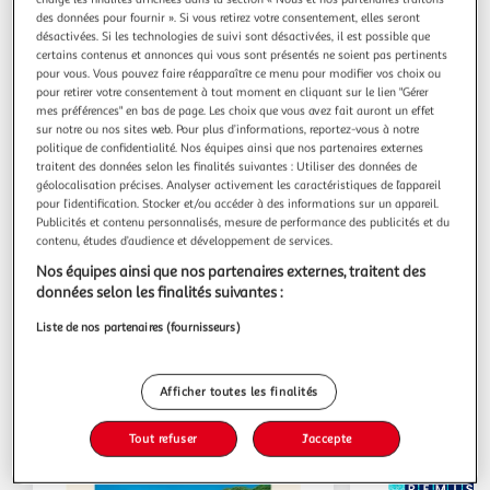
des données pour fournir ». Si vous retirez votre consentement, elles seront
désactivées. Si les technologies de suivi sont désactivées, il est possible que
Quels services trouver dans mon Auchan
certains contenus et annonces qui vous sont présentés ne soient pas pertinents
pour vous. Vous pouvez faire réapparaître ce menu pour modifier vos choix ou
Supermarché Limeil-Brévannes ?
pour retirer votre consentement à tout moment en cliquant sur le lien "Gérer
mes préférences" en bas de page. Les choix que vous avez fait auront un effet
sur notre ou nos sites web. Pour plus d’informations, reportez-vous à notre
Billetterie
politique de confidentialité. Nos équipes ainsi que nos partenaires externes
traitent des données selon les finalités suivantes : Utiliser des données de
géolocalisation précises. Analyser activement les caractéristiques de l’appareil
pour l’identification. Stocker et/ou accéder à des informations sur un appareil.
Publicités et contenu personnalisés, mesure de performance des publicités et du
Tirage Photo
contenu, études d’audience et développement de services.
Nos équipes ainsi que nos partenaires externes, traitent des
données selon les finalités suivantes :
Liste de nos partenaires (fournisseurs)
Les catalogues du moment
Afficher toutes les finalités
Tout refuser
J'accepte