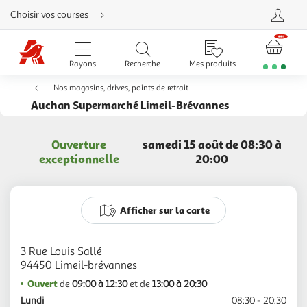
Aller
Choisir vos courses
directement
au
contenu
Aller
directement
Rayons
Recherche
Mes produits
à
la
recherche
Nos magasins, drives, points de retrait
Aller
directement
Auchan Supermarché Limeil-Brévannes
à
la
navigation
Aller
Ouverture
samedi 15 août de 08:30 à
directement
à
exceptionnelle
20:00
la
rubrique
besoin
d'aide
Afficher sur la carte
3 Rue Louis Sallé
Ouvert
de
09:00 à 12:30
et de
13:00 à 20:30
Lundi
08:30 - 20:30