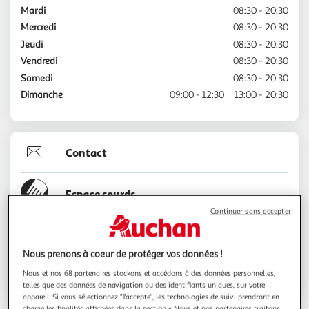
Mardi
08:30 - 20:30
Mercredi
08:30 - 20:30
Jeudi
08:30 - 20:30
Vendredi
08:30 - 20:30
Samedi
08:30 - 20:30
Dimanche
09:00 - 12:30
13:00 - 20:30
Contact
Espace sourds
Continuer sans accepter
01.45.99.11.22
Nous prenons à coeur de protéger vos données !
Nous et nos 68 partenaires stockons et accédons à des données personnelles,
Voir l'itinéraire
telles que des données de navigation ou des identifiants uniques, sur votre
appareil. Si vous sélectionnez "J'accepte", les technologies de suivi prendront en
charge les finalités affichées dans la section « Nous et nos partenaires traitons