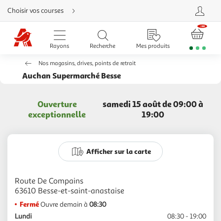
Aller
Choisir vos courses
directement
au
contenu
Aller
directement
Rayons
Recherche
Mes produits
à
la
recherche
Nos magasins, drives, points de retrait
Aller
directement
Auchan Supermarché Besse
à
la
navigation
Aller
Ouverture
samedi 15 août de 09:00 à
directement
à
exceptionnelle
19:00
la
rubrique
besoin
d'aide
Afficher sur la carte
Route De Compains
Fermé
Ouvre demain à
08:30
Lundi
08:30 - 19:00