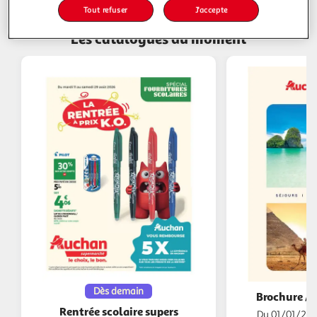
Tout refuser
J'accepte
Les catalogues du moment
Dès demain
Brochure A
Rentrée scolaire supers
Du 01/01/202