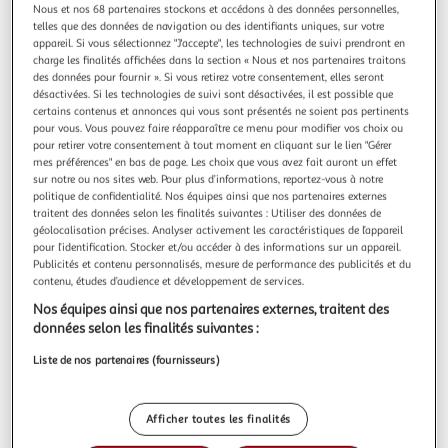
Nous et nos 68 partenaires stockons et accédons à des données personnelles,
telles que des données de navigation ou des identifiants uniques, sur votre
appareil. Si vous sélectionnez "J'accepte", les technologies de suivi prendront en
Quels services trouver dans mon Auchan
charge les finalités affichées dans la section « Nous et nos partenaires traitons
Supermarché Besse ?
des données pour fournir ». Si vous retirez votre consentement, elles seront
désactivées. Si les technologies de suivi sont désactivées, il est possible que
certains contenus et annonces qui vous sont présentés ne soient pas pertinents
pour vous. Vous pouvez faire réapparaître ce menu pour modifier vos choix ou
Retrait Marchandises
pour retirer votre consentement à tout moment en cliquant sur le lien "Gérer
mes préférences" en bas de page. Les choix que vous avez fait auront un effet
sur notre ou nos sites web. Pour plus d’informations, reportez-vous à notre
politique de confidentialité. Nos équipes ainsi que nos partenaires externes
traitent des données selon les finalités suivantes : Utiliser des données de
Station Essence
géolocalisation précises. Analyser activement les caractéristiques de l’appareil
pour l’identification. Stocker et/ou accéder à des informations sur un appareil.
Publicités et contenu personnalisés, mesure de performance des publicités et du
contenu, études d’audience et développement de services.
Billetterie
Nos équipes ainsi que nos partenaires externes, traitent des
données selon les finalités suivantes :
Liste de nos partenaires (fournisseurs)
Tirage Photo
Afficher toutes les finalités