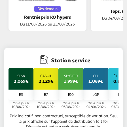
Dès demain
Tops, Ha
Rentrée prix KO hypers
Du 04/08/202
Du 11/08/2026 au 23/08/2026
Station service
SP98
GASOIL
SP95 E10
GPL
ÉTHANO
2,069€
2,129€
1,999€
1,069€
0,828
E5
B7
E10
LGP
E85
Mis à jour le
Mis à jour le
Mis à jour le
Mis à jour le
Mis à jour 
10/08/2026
10/08/2026
07/08/2026
04/08/2026
03/08/20
Prix indicatif, non contractuel, susceptible de variation. Seul
le prix affiché sur l'appareil de distribution fait foi.
L'énergie est notre avenir, économisons-la.