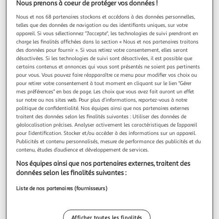
Nous prenons à coeur de protéger vos données !
Nous et nos 68 partenaires stockons et accédons à des données personnelles,
Quels services trouver dans mon Auchan
telles que des données de navigation ou des identifiants uniques, sur votre
appareil. Si vous sélectionnez "J'accepte", les technologies de suivi prendront en
Hypermarché Montlucon Domérat ?
charge les finalités affichées dans la section « Nous et nos partenaires traitons
des données pour fournir ». Si vous retirez votre consentement, elles seront
désactivées. Si les technologies de suivi sont désactivées, il est possible que
Traiteur
certains contenus et annonces qui vous sont présentés ne soient pas pertinents
pour vous. Vous pouvez faire réapparaître ce menu pour modifier vos choix ou
pour retirer votre consentement à tout moment en cliquant sur le lien "Gérer
mes préférences" en bas de page. Les choix que vous avez fait auront un effet
sur notre ou nos sites web. Pour plus d’informations, reportez-vous à notre
Retrait Marchandises
politique de confidentialité. Nos équipes ainsi que nos partenaires externes
traitent des données selon les finalités suivantes : Utiliser des données de
géolocalisation précises. Analyser activement les caractéristiques de l’appareil
pour l’identification. Stocker et/ou accéder à des informations sur un appareil.
Publicités et contenu personnalisés, mesure de performance des publicités et du
Retrait Encombrants
contenu, études d’audience et développement de services.
Nos équipes ainsi que nos partenaires externes, traitent des
données selon les finalités suivantes :
Liste de nos partenaires (fournisseurs)
Station Essence
Afficher toutes les finalités