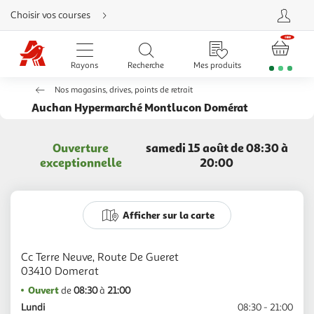
Aller
Choisir vos courses
directement
au
contenu
Aller
directement
Rayons
Recherche
Mes produits
à
la
recherche
Nos magasins, drives, points de retrait
Aller
directement
Auchan Hypermarché Montlucon Domérat
à
la
navigation
Aller
Ouverture
samedi 15 août de 08:30 à
directement
à
exceptionnelle
20:00
la
rubrique
besoin
d'aide
Afficher sur la carte
Cc Terre Neuve, Route De Gueret
Ouvert
de
08:30
à
21:00
Lundi
08:30 - 21:00