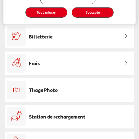
Service Après Vente
Tout refuser
J'accepte
Billetterie
Frais
Tirage Photo
Station de rechargement