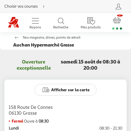
Aller
Choisir vos courses
directement
au
contenu
Aller
directement
Rayons
Recherche
Mes produits
à
la
recherche
Nos magasins, drives, points de retrait
Aller
directement
Auchan Hypermarché Grasse
à
la
navigation
Aller
Ouverture
samedi 15 août de 08:30 à
directement
à
exceptionnelle
20:00
la
rubrique
besoin
d'aide
Afficher sur la carte
158 Route De Cannes
Fermé
Ouvre à
08:30
Lundi
08:30 - 21:30