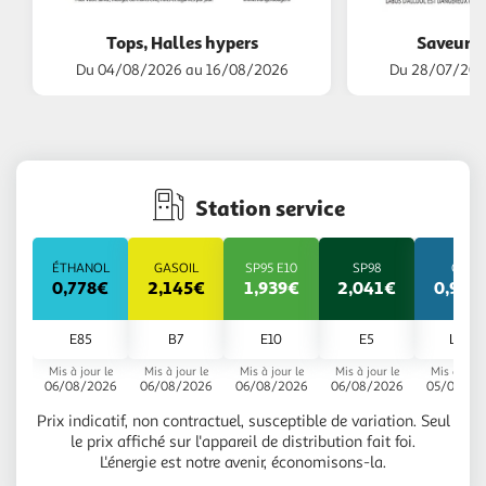
Tops, Halles hypers
Saveurs 
Du 04/08/2026 au 16/08/2026
Du 28/07/202
Station service
ÉTHANOL
GASOIL
SP95 E10
SP98
GPL
0,778€
2,145€
1,939€
2,041€
0,999
E85
B7
E10
E5
LGP
Mis à jour le
Mis à jour le
Mis à jour le
Mis à jour le
Mis à jour 
06/08/2026
06/08/2026
06/08/2026
06/08/2026
05/08/20
Prix indicatif, non contractuel, susceptible de variation. Seul
le prix affiché sur l'appareil de distribution fait foi.
L'énergie est notre avenir, économisons-la.