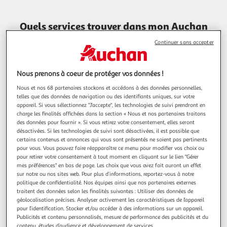
Quels services trouver dans mon Auchan
Hypermarché Grasse ?
Continuer sans accepter
Traiteur
Nous prenons à coeur de protéger vos données !
Nous et nos 68 partenaires stockons et accédons à des données personnelles,
telles que des données de navigation ou des identifiants uniques, sur votre
appareil. Si vous sélectionnez "J'accepte", les technologies de suivi prendront en
Retrait Marchandises
charge les finalités affichées dans la section « Nous et nos partenaires traitons
des données pour fournir ». Si vous retirez votre consentement, elles seront
désactivées. Si les technologies de suivi sont désactivées, il est possible que
certains contenus et annonces qui vous sont présentés ne soient pas pertinents
pour vous. Vous pouvez faire réapparaître ce menu pour modifier vos choix ou
Retrait Encombrants
pour retirer votre consentement à tout moment en cliquant sur le lien "Gérer
mes préférences" en bas de page. Les choix que vous avez fait auront un effet
sur notre ou nos sites web. Pour plus d’informations, reportez-vous à notre
politique de confidentialité. Nos équipes ainsi que nos partenaires externes
traitent des données selon les finalités suivantes : Utiliser des données de
Station Essence
géolocalisation précises. Analyser activement les caractéristiques de l’appareil
pour l’identification. Stocker et/ou accéder à des informations sur un appareil.
Publicités et contenu personnalisés, mesure de performance des publicités et du
contenu, études d’audience et développement de services.