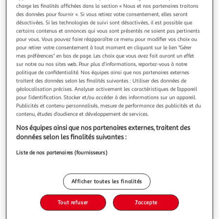
Illustration
Illustration
charge les finalités affichées dans la section « Nous et nos partenaires traitons
précédente
suivante
des données pour fournir ». Si vous retirez votre consentement, elles seront
désactivées. Si les technologies de suivi sont désactivées, il est possible que
certains contenus et annonces qui vous sont présentés ne soient pas pertinents
pour vous. Vous pouvez faire réapparaître ce menu pour modifier vos choix ou
J-LINE
pour retirer votre consentement à tout moment en cliquant sur le lien "Gérer
mes préférences" en bas de page. Les choix que vous avez fait auront un effet
Miroir sur pied marbre caviano 50cm champagne
sur notre ou nos sites web. Pour plus d’informations, reportez-vous à notre
Informations Techniques : Dimensions : L. 36 x l. 10 x H. 50
politique de confidentialité. Nos équipes ainsi que nos partenaires externes
cm Matières : Métal & Marbre Spécificités : Tendance &
traitent des données selon les finalités suivantes : Utiliser des données de
Moderne Miroir sur Pied Base en Marbre Poids : 1,65 kg
En savoir +
géolocalisation précises. Analyser activement les caractéristiques de l’appareil
Couleur : Champagne
pour l’identification. Stocker et/ou accéder à des informations sur un appareil.
Vous voulez connaître le prix de ce produit ?
Publicités et contenu personnalisés, mesure de performance des publicités et du
contenu, études d’audience et développement de services.
Afficher le prix
Nos équipes ainsi que nos partenaires externes, traitent des
données selon les finalités suivantes :
Liste de nos partenaires (fournisseurs)
Description
Afficher toutes les finalités
Caractéristiques
Tout refuser
J'accepte