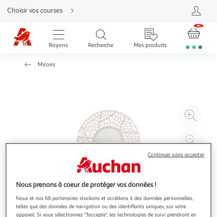
Aller
Choisir vos courses
directement
au
contenu
Aller
directement
Rayons
Recherche
Mes produits
à
la
recherche
Miroirs
Aller
directement
à
la
navigation
Aller
directement
à
Agr
la
rubrique
l'il
besoin
d'aide
à
Réd
20
l'il
Continuer sans accepter
à
Par
100
le
%
pro
Nous prenons à coeur de protéger vos données !
Nous et nos 68 partenaires stockons et accédons à des données personnelles,
telles que des données de navigation ou des identifiants uniques, sur votre
appareil. Si vous sélectionnez "J'accepte", les technologies de suivi prendront en