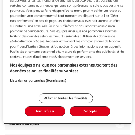
Illustration
Illustration
désactivées. Si les technologies de suivi sont désactivées, il est possible que
certains contenus et annonces qui vous sont présentés ne soient pas pertinents
précédente
suivante
pour vous. Vous pouvez faire réapparaître ce menu pour modifier vos choix ou
pour retirer votre consentement à tout moment en cliquant sur le lien "Gérer
mes préférences" en bas de page. Les choix que vous avez fait auront un effet
sur notre ou nos sites web. Pour plus d’informations, reportez-vous à notre
J-LINE
politique de confidentialité. Nos équipes ainsi que nos partenaires externes
Cache-pot déco en céramique folny 17cm vert
traitent des données selon les finalités suivantes : Utiliser des données de
géolocalisation précises. Analyser activement les caractéristiques de l’appareil
Informations Techniques : Dimensions : D. 17 x H. 15,3 cm
pour l’identification. Stocker et/ou accéder à des informations sur un appareil.
Matière : Céramique Spécificités : Pratique & Utile Cache-
Publicités et contenu personnalisés, mesure de performance des publicités et du
Pot Design Forme Ronde Motif Ovale Poids : 1 kg Couleur :
En savoir +
contenu, études d’audience et développement de services.
Vert
Vous voulez connaître le prix de ce produit ?
Nos équipes ainsi que nos partenaires externes, traitent des
données selon les finalités suivantes :
Afficher le prix
Liste de nos partenaires (fournisseurs)
Afficher toutes les finalités
Description
Tout refuser
J'accepte
Caractéristiques