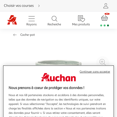
Aller
Choisir vos courses
directement
au
contenu
Aller
directement
Rayons
Recherche
Mes produits
à
la
recherche
Cache-pot
Aller
directement
à
la
navigation
Aller
directement
à
Agr
la
rubrique
l'il
besoin
Continuer sans accepter
d'aide
à
Réd
20
l'il
à
Par
Nous prenons à coeur de protéger vos données !
100
le
Nous et nos 68 partenaires stockons et accédons à des données personnelles,
%
pro
telles que des données de navigation ou des identifiants uniques, sur votre
appareil. Si vous sélectionnez "J'accepte", les technologies de suivi prendront en
charge les finalités affichées dans la section « Nous et nos partenaires traitons
des données pour fournir ». Si vous retirez votre consentement, elles seront