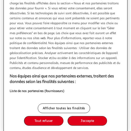
Illustration
Illustration
charge les finalités affichées dans la section « Nous et nos partenaires traitons
précédente
suivante
des données pour fournir ». Si vous retirez votre consentement, elles seront
désactivées. Si les technologies de suivi sont désactivées, il est possible que
certains contenus et annonces qui vous sont présentés ne soient pas pertinents
pour vous. Vous pouvez faire réapparaître ce menu pour modifier vos choix ou
DOUCEUR D'INTÉRIEUR
pour retirer votre consentement à tout moment en cliquant sur le lien "Gérer
mes préférences" en bas de page. Les choix que vous avez fait auront un effet
Serviette d'invité madeira 30x50cm gris clair
sur notre ou nos sites web. Pour plus d’informations, reportez-vous à notre
Informations Techniques : Dimensions : L. 50 x l. 30 cm
politique de confidentialité. Nos équipes ainsi que nos partenaires externes
Matière : 100% Coton Spécificités : Pratique & Utile
traitent des données selon les finalités suivantes : Utiliser des données de
Serviette d'invité unie Jacquard ciselé Label Oeko-Tex
En savoir +
géolocalisation précises. Analyser activement les caractéristiques de l’appareil
Forme rectangulaire Entretien : Lavage à 40° Séchage
pour l’identification. Stocker et/ou accéder à des informations sur un appareil.
Vous voulez connaître le prix de ce produit ?
Publicités et contenu personnalisés, mesure de performance des publicités et du
modéré Repassage à 150° Poids : 0,07 kg Couleur : Gris
contenu, études d’audience et développement de services.
Clair
Afficher le prix
Nos équipes ainsi que nos partenaires externes, traitent des
données selon les finalités suivantes :
Liste de nos partenaires (fournisseurs)
Description
Afficher toutes les finalités
Caractéristiques
Tout refuser
J'accepte