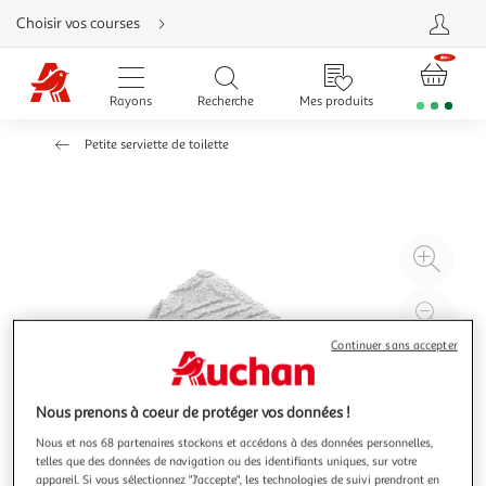
Aller
Choisir vos courses
directement
au
contenu
Aller
directement
Rayons
Recherche
Mes produits
à
la
recherche
Petite serviette de toilette
Aller
directement
à
la
navigation
Aller
directement
à
Agr
la
rubrique
l'il
besoin
d'aide
à
Réd
20
l'il
Continuer sans accepter
à
Par
100
le
Nous prenons à coeur de protéger vos données !
%
pro
Nous et nos 68 partenaires stockons et accédons à des données personnelles,
telles que des données de navigation ou des identifiants uniques, sur votre
appareil. Si vous sélectionnez "J'accepte", les technologies de suivi prendront en