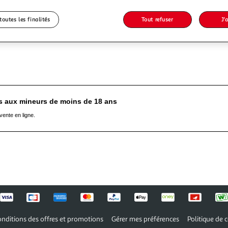
Application Auchan
toutes les finalités
Tout refuser
J'
es aux mineurs de moins de 18 ans
vente en ligne.
nditions des offres et promotions
Gérer mes préférences
Politique de c