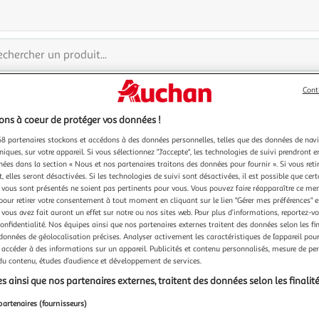
Cont
Catalogue indisponible
ns à coeur de protéger vos données !
8 partenaires stockons et accédons à des données personnelles, telles que des données de nav
Paiement sécurisé en ligne
Retour produits : 3
niques, sur votre appareil. Si vous sélectionnez "J'accepte", les technologies de suivi prendront e
ou au retrait
pour changer d’avi
chées dans la section « Nous et nos partenaires traitons des données pour fournir ». Si vous retir
 elles seront désactivées. Si les technologies de suivi sont désactivées, il est possible que cer
vous sont présentés ne soient pas pertinents pour vous. Vous pouvez faire réapparaître ce me
pour retirer votre consentement à tout moment en cliquant sur le lien "Gérer mes préférences" 
 vous avez fait auront un effet sur notre ou nos sites web. Pour plus d’informations, reportez-v
confidentialité. Nos équipes ainsi que nos partenaires externes traitent des données selon les fi
À propos d'Auchan
 données de géolocalisation précises. Analyser activement les caractéristiques de l’appareil pour 
 accéder à des informations sur un appareil. Publicités et contenu personnalisés, mesure de p
 et points de retrait
Qui sommes-nous ?
 du contenu, études d’audience et développement de services.
ivraison
Nos marques Auchan
s ainsi que nos partenaires externes, traitent des données selon les finalité
ité Waaoh!
Nos engagements
partenaires (fournisseurs)
ent
Recrutement