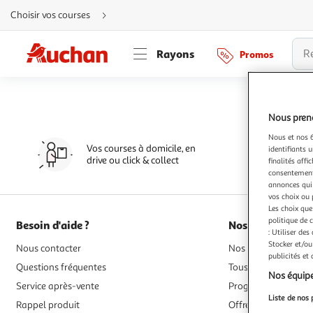
Aller
Choisir vos courses
directement
au
contenu
Aller
Rayons
Promos
directement
à
la
recherche
Aller
directement
à
Nous preno
la
navigation
Nous et nos 6
Aller
Vos courses à domicile, en
directement
identifiants u
à
drive ou click & collect
finalités affi
la
consentement,
rubrique
besoin
annonces qui 
d'aide
vos choix ou 
Les choix que
politique de 
Besoin d'aide ?
Nos services
: Utiliser des
Stocker et/ou
Nous contacter
Nos magasins, drives
publicités et
Questions fréquentes
Tous nos modes de l
Nos équipe
Service après-vente
Programme de fidél
Liste de nos 
Rappel produit
Offres de financem