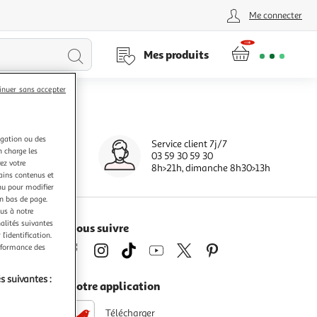
Me connecter
Lancer
Mes produits
la
inuer sans accepter
recherche
igation ou des
Service client 7j/7
0 jours
n charge les
03 59 30 59 30
s
ez votre
8h>21h, dimanche 8h30>13h
tains contenus et
nu pour modifier
en bas de page.
ous à notre
nalités suivantes
Nous suivre
l’identification.
erformance des
s suivantes :
Notre application
Télécharger