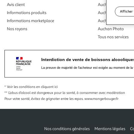
Avis client
Auchan Traiteur
Afficher 
Informations produits
Auchan Voyages
Informations marketplace
Auchan Billetterie
Nos rayons
Auchan Photo
Tous nos services
Interdiction de vente de boissons alcooliqu
La preuve de majorité de l'acheteur est exigée au moment de la 
* Voir les conditions
en cliquant ici
** L’abus d’alcool est dangereux pour la santé, à consommer avec modération
Pour votre santé, évitez de grignoter entre les repas.
www.mangerbouger.fr
Nos conditions générales
Mentions légales
Co