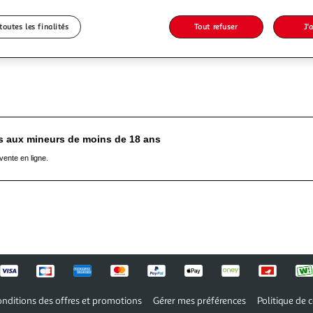
Application Auchan
toutes les finalités
Tout refuser
J'
es aux mineurs de moins de 18 ans
vente en ligne.
nditions des offres et promotions
Gérer mes préférences
Politique de c