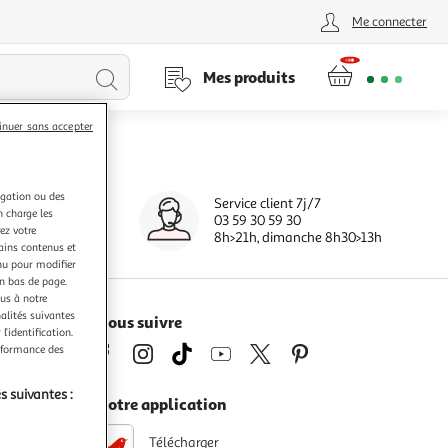
Me connecter
Lancer
Mes produits
la
inuer sans accepter
recherche
igation ou des
Service client 7j/7
0 jours
n charge les
03 59 30 59 30
s
ez votre
8h>21h, dimanche 8h30>13h
tains contenus et
nu pour modifier
en bas de page.
ous à notre
nalités suivantes
Nous suivre
l’identification.
erformance des
s suivantes :
Notre application
Télécharger