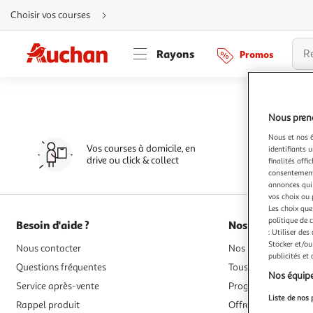
Aller
Choisir vos courses
directement
au
contenu
Aller
Rayons
Promos
directement
à
la
recherche
Aller
directement
à
Nous preno
la
navigation
Nous et nos 6
Aller
Vos courses à domicile, en
directement
identifiants u
à
drive ou click & collect
finalités affi
la
consentement,
rubrique
besoin
annonces qui 
d'aide
vos choix ou 
Les choix que
politique de 
Besoin d'aide ?
Nos services
: Utiliser des
Stocker et/ou
Nous contacter
Nos magasins, drives
publicités et
Questions fréquentes
Tous nos modes de l
Nos équipe
Service après-vente
Programme de fidél
Liste de nos 
Rappel produit
Offres de financem