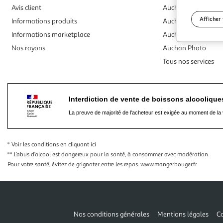
Avis client
Auchan Traiteur
Afficher 
Informations produits
Auchan Voyages
Informations marketplace
Auchan Billetterie
Nos rayons
Auchan Photo
Tous nos services
Interdiction de vente de boissons alcooliqu
La preuve de majorité de l'acheteur est exigée au moment de la 
* Voir les conditions
en cliquant ici
** L’abus d’alcool est dangereux pour la santé, à consommer avec modération
Pour votre santé, évitez de grignoter entre les repas.
www.mangerbouger.fr
Nos conditions générales
Mentions légales
Co