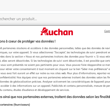
Cont
Catalogue indisponible
ns à coeur de protéger vos données !
8 partenaires stockons et accédons à des données personnelles, telles que des données de nav
Paiement sécurisé en ligne
Retour produits : 3
niques, sur votre appareil. Si vous sélectionnez "J'accepte", les technologies de suivi prendront e
ou au retrait
pour changer d’avi
chées dans la section « Nous et nos partenaires traitons des données pour fournir ». Si vous retir
 elles seront désactivées. Si les technologies de suivi sont désactivées, il est possible que cer
vous sont présentés ne soient pas pertinents pour vous. Vous pouvez faire réapparaître ce me
pour retirer votre consentement à tout moment en cliquant sur le lien "Gérer mes préférences" 
 vous avez fait auront un effet sur notre ou nos sites web. Pour plus d’informations, reportez-v
confidentialité. Nos équipes ainsi que nos partenaires externes traitent des données selon les fi
À propos d'Auchan
 données de géolocalisation précises. Analyser activement les caractéristiques de l’appareil pour 
 accéder à des informations sur un appareil. Publicités et contenu personnalisés, mesure de p
 et points de retrait
Qui sommes-nous ?
 du contenu, études d’audience et développement de services.
ivraison
Nos marques Auchan
s ainsi que nos partenaires externes, traitent des données selon les finalité
ité Waaoh!
Nos engagements
partenaires (fournisseurs)
ent
Recrutement