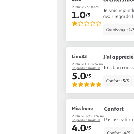
Publié le 27/04/25
Je vais rejoin
1.0
/5
avoir regardé 
Garnissage :
1
/
Lina83
J’ai appréci
Publié le 11/10/24 sur
Très bon couss
un produit similaire
5.0
/5
Confort :
5
/5
Missfrane
Confort
Publié le 02/10/24 sur
Pas assez fer
un produit similaire
4.0
/5
Confort :
4
/5