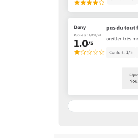
Dany
pas du tout 
Publié le 14/08/24
oreiller très m
1.0
/5
Confort :
1
/5
Répon
Nous