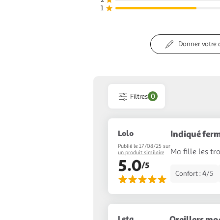
1
Donner votre 
Filtres
0
Lolo
Indiqué ferm
Publié le 17/08/25 sur
Ma fille les tr
un produit similaire
5.0
/5
Confort :
4
/5
Leta
Oreillers mo