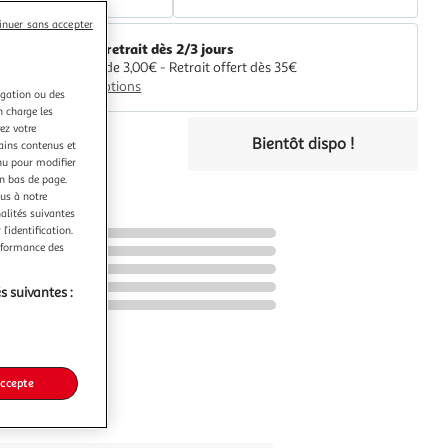
inuer sans accepter
Livr. ou retrait dès 2/3 jours
A partir de 3,00€ - Retrait offert dès 35€
Plus d'options
igation ou des
n charge les
ez votre
€
Bientôt dispo !
tains contenus et
nu pour modifier
en bas de page.
ous à notre
nalités suivantes
l’identification.
erformance des
s suivantes :
accepte