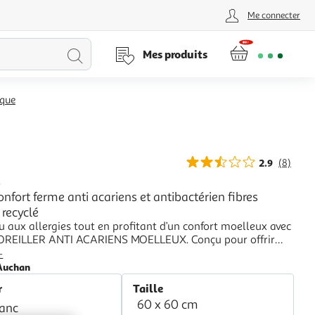
Me connecter
Lancer
Mes produits
la
ique
recherche
2.9
(8)
L
confort ferme anti acariens et antibactérien fibres
 recyclé
u aux allergies tout en profitant d’un confort moelleux avec
OREILLER ANTI ACARIENS MOELLEUX. Conçu pour offrir
tion efficace contre les acariens, cet oreiller garantit des
+
ibles et sans irritations, tout en maintenant une douceur
Auchan
nte.
r
Taille
60 x 60 cm
lanc