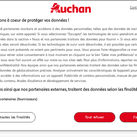
Cont
ns à coeur de protéger vos données !
8 partenaires stockons et accédons à des données personnelles, telles que des données de nav
niques, sur votre appareil. Si vous sélectionnez "J'accepte", les technologies de suivi prendront e
chées dans la section « Nous et nos partenaires traitons des données pour fournir ». Si vous retir
10,99
 elles seront désactivées. Si les technologies de suivi sont désactivées, il est possible que cer
10,99€ / pce
vous sont présentés ne soient pas pertinents pour vous. Vous pouvez faire réapparaître ce me
pour retirer votre consentement à tout moment en cliquant sur le lien "Gérer mes préférences" 
 vous avez fait auront un effet sur notre ou nos sites web. Pour plus d’informations, reportez-v
confidentialité. Nos équipes ainsi que nos partenaires externes traitent des données selon les fi
 données de géolocalisation précises. Analyser activement les caractéristiques de l’appareil pour 
 accéder à des informations sur un appareil. Publicités et contenu personnalisés, mesure de p
 du contenu, études d’audience et développement de services.
s ainsi que nos partenaires externes, traitent des données selon les finalité
partenaires (fournisseurs)
toutes les finalités
Tout refuser
J'