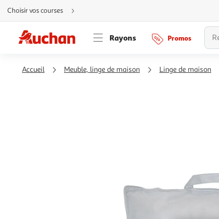
Aller
Choisir vos courses
directement
au
contenu
Aller
Rayons
Promos
directement
à
la
recherche
Aller
Accueil
Meuble, linge de maison
Linge de maison
directement
à
la
navigation
Aller
directement
à
la
rubrique
besoin
d'aide