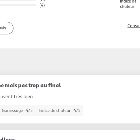
Indice de
(4)
chaleur
Consul
avis
e mais pas trop au final
ouvent très bien
Garnissage :
4
/5
Indice de chaleur :
4
/5
elleux