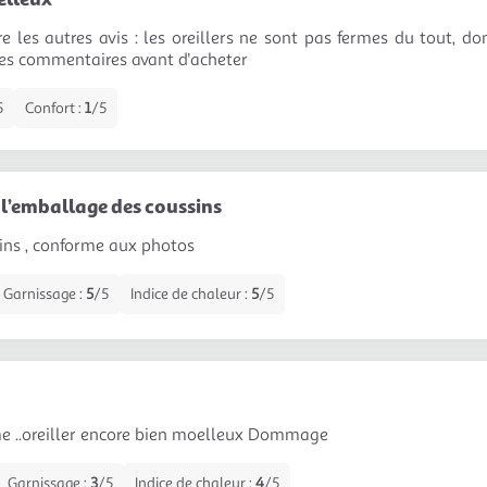
dre les autres avis : les oreillers ne sont pas fermes du tout, 
les commentaires avant d'acheter
5
Confort :
1
/5
é l’emballage des coussins
ins , conforme aux photos
Garnissage :
5
/5
Indice de chaleur :
5
/5
me ..oreiller encore bien moelleux Dommage
Garnissage :
3
/5
Indice de chaleur :
4
/5