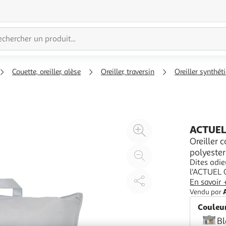
Couette, oreiller, alèse
Oreiller, traversin
Oreiller synthét
Agrandir
ACTUE
l'illustration
Oreiller 
polyester
à
Réduire
Dites adie
200%
l'illustration
l'ACTUEL 
à
Partager
une protec
En savoir 
100
le
nuits pais
Vendu par
enveloppa
%
produit
Couleu
B