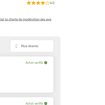
4.0
ter la charte de modération des avis
Trier
les
avis
Achat verifié
Achat verifié