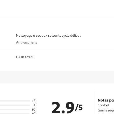
Nettoyage à sec aux solvants cycle délicat
Anti-acariens
CA1832921
2.9
Notes pa
(3)
/5
Confort
(1)
(0)
Garnissag
(0)